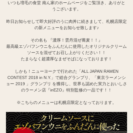
いつも増毛の食堂 南ん家のホームページをご覧頂き、ありがと
うございます。
昨日お知らせして即大好評のうに肉丼に続きまして、札幌店限定
の新メニューをお知らせ致します♪
その名も 『濃厚！雲丹混ぜ蕎麦！！』
最高級エゾバフンウニをふんだんに使用したオリジナルクリーム
ソースを混ぜてお召し上がりください！！
たまらなく超濃厚なまぜそばになっております！
しかも！ニューヨークで行われた「ALL JAPAN RAMEN
CONTEST 2018 in N.Y.」で総合グランプリ、「東京ラーメンシ
ョー 2019 」グランプリ を獲得し、世界も認めた実力とおいしさ
のラーメン店『inEZO』特別監修の一品です！！
※こちらのメニューは札幌店限定となっております。