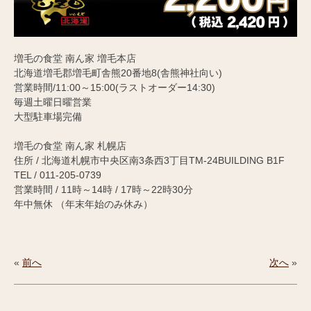
増毛の食堂 南ん家 増毛本店
北海道増毛郡増毛町舎熊20番地8(舎熊神社向い)
営業時間/11:00～15:00(ラストオーダー14:30)
毎週土曜日曜営業
大型駐車場完備
増毛の食堂 南ん家 札幌店
住所 / 北海道札幌市中央区南3条西3丁目TM-24BUILDING B1F
TEL / 011-205-0739
営業時間 / 11時～14時 / 17時～22時30分
年中無休 （年末年始のみ休み）
«
前へ
次へ
»