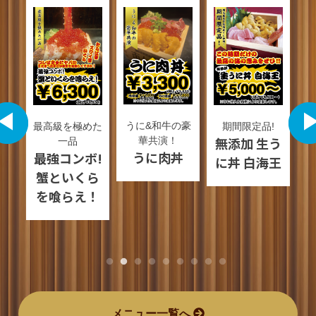
うに&和牛の豪
丸ご
最高級を極めた
期間限定品!
無添加 生う
華共演！
一品
うに肉丼
丸
最強コンボ!
に丼 白海王
ら
蟹といくら
を喰らえ！
メニュー一覧へ