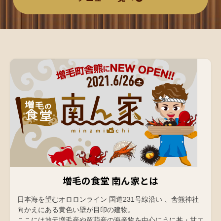
増毛の食堂 南ん家とは
日本海を望むオロロンライン 国道231号線沿い 、舎熊神社
向かえにある黄色い壁が目印の建物。
ここには地元増毛産や留萌産の海産物を中心にうに丼・甘エ